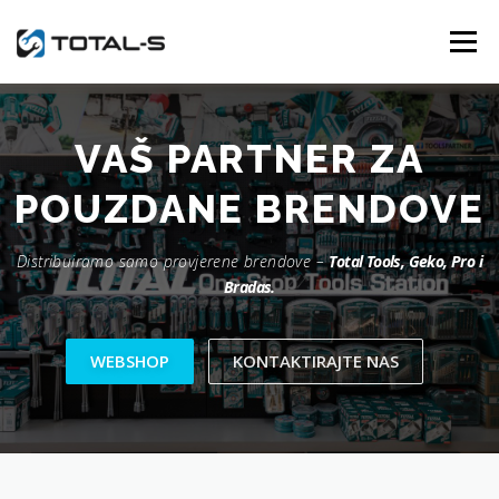
Skip
to
Menu
content
NASLOVNICA
BRENDOVI
O NAMA
VAŠ PARTNER ZA
POUZDANE BRENDOVE
POSLOVNICE
GALERIJA
KONTAKTIRAJTE NAS
Distribuiramo samo provjerene brendove –
Total Tools, Geko, Pro i
Bradas.
WEBSHOP
WEBSHOP
KONTAKTIRAJTE NAS