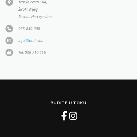
Trnska cesta 164,
Široki Brijeg,
Bosna i Hercegovina
063-850-000
info@total-s.ba
Tel: 039 710 616
BUDITE U TOKU