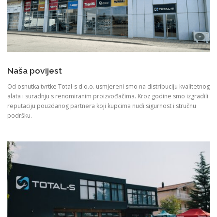
Naša povijest
Od osnutka tvrtke Total-s d.o.o. usmjereni smo na distribuciju kvalitetnog
alata i suradnju s renomiranim proizvođačima. Kroz godine smo izgradili
reputaciju pouzdanog partnera koji kupcima nudi sigurnost i stručnu
podršku.