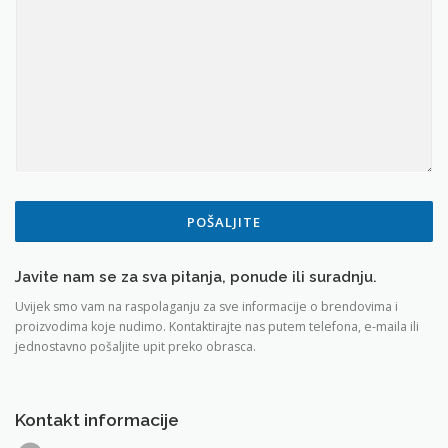
M
E
N
T
A
R
POŠALJITE
Javite nam se za sva pitanja, ponude ili suradnju.
Uvijek smo vam na raspolaganju za sve informacije o brendovima i
proizvodima koje nudimo. Kontaktirajte nas putem telefona, e-maila ili
jednostavno pošaljite upit preko obrasca.
Kontakt informacije